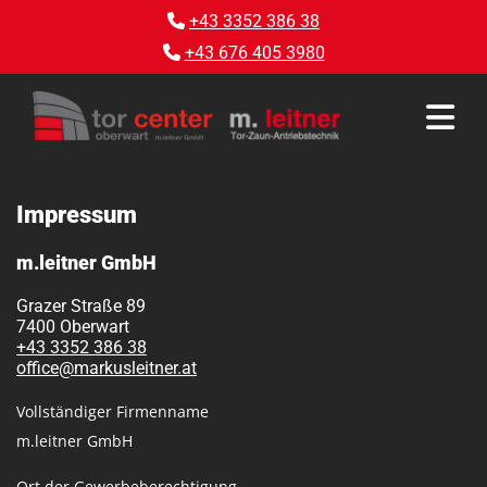
+43 3352 386 38

+43 676 405 3980

Impressum
m.leitner GmbH
Grazer Straße 89
7400 Oberwart
+43 3352 386 38
office@markusleitner.at
Vollständiger Firmenname
m.leitner GmbH
Ort der Gewerbeberechtigung