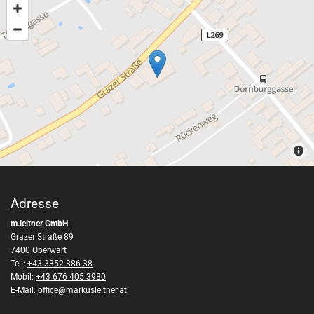
Adresse
m.leitner GmbH
Grazer Straße 89
7400 Oberwart
Tel.:
+43 3352 386 38
Mobil:
+43 676 405 3980
E-Mail:
office@markusleitner.at